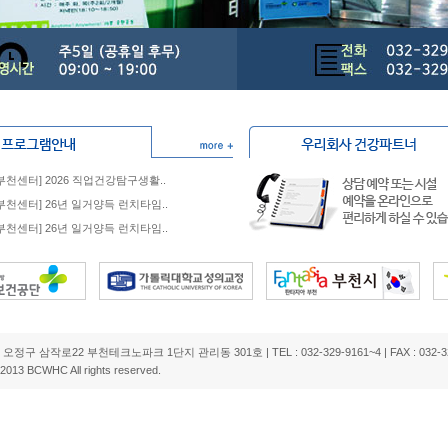
] [부천센터] 2026 직업건강탐구생활..
] [부천센터] 26년 일거양득 런치타임..
] [부천센터] 26년 일거양득 런치타임..
구 삼작로22 부천테크노파크 1단지 관리동 301호 | TEL : 032-329-9161~4 | FAX : 032-329-91
 2013 BCWHC All rights reserved.