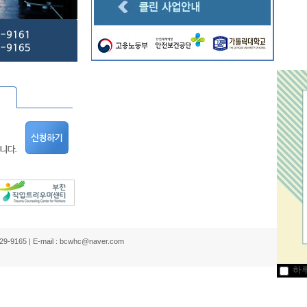
65 | E-mail : bcwhc@naver.com
하루