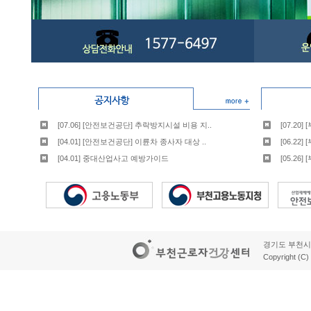
[
07.06
] [안전보건공단] 추락방지시설 비용 지..
[07.20
[
04.01
] [안전보건공단] 이륜차 종사자 대상 ..
[06.22
[
04.01
] 중대산업사고 예방가이드
[05.26
경기도 부천시 오정
Copyright (C)