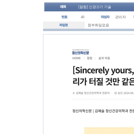
[칼럼] 신경끄기 기술
40
관리자
첨부화일없음