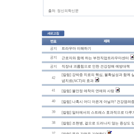
출처: 정신의학신문
공지
트라우마 이해하기
공지
근로자와 함께 하는 부천직업트라우마센터
공지
직장내 괴롭힘으로 인한 건강장해 예방대책
[칼럼] 강박증 치료의 핵심, 불확실성과 함께 
42
념치료(ACT)의 효과
41
[칼럼] 불안정 애착의 연애와 사랑
40
[칼럼] 나혹시 어디 아픈게 아닐까? 건강염려
39
[칼럼] 일터에서의 스트레스 효과적으로 다루
38
[칼럼] 조현병, 겉으로 드러나지 않는 증상도 
37