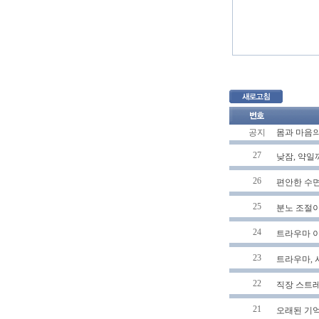
공지
몸과 마음의
27
낮잠, 약일
26
편안한 수면
25
분노 조절이
24
트라우마 이
23
트라우마, 
22
직장 스트
21
오래된 기